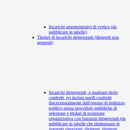
Incarichi amministrativi di vertice (da
pubblicare in tabelle)
Titolari di incarichi dirigenziali (dirigenti non
generali)
Incarichi dirigenziali, a qualsiasi titolo
conferiti, ivi inclusi quelli conferiti
discrezionalmente dall'organo di indirizzo
politico senza procedure pubbliche di
selezione e titolari di posizione
organizzativa con funzioni dirigenziali (da
pubblicare in tabelle che distinguano le
seguenti situazioni: dirigenti, dirigenti