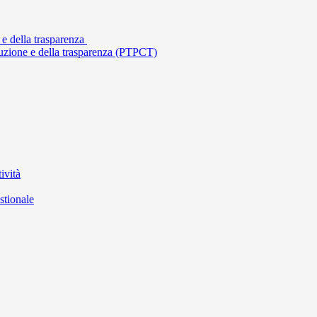
 e della trasparenza
ruzione e della trasparenza (PTPCT)
ività
stionale