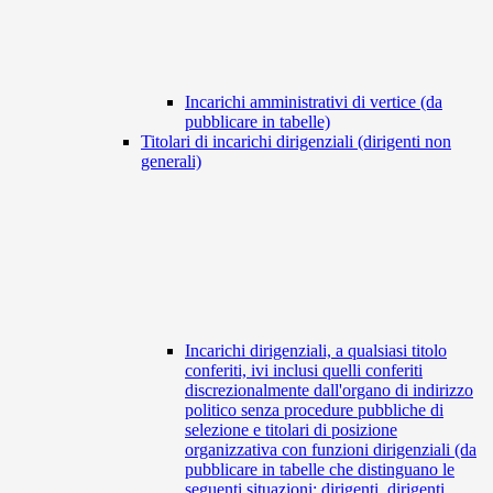
Incarichi amministrativi di vertice (da
pubblicare in tabelle)
Titolari di incarichi dirigenziali (dirigenti non
generali)
Incarichi dirigenziali, a qualsiasi titolo
conferiti, ivi inclusi quelli conferiti
discrezionalmente dall'organo di indirizzo
politico senza procedure pubbliche di
selezione e titolari di posizione
organizzativa con funzioni dirigenziali (da
pubblicare in tabelle che distinguano le
seguenti situazioni: dirigenti, dirigenti