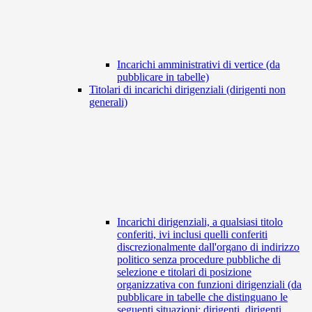
Incarichi amministrativi di vertice (da
pubblicare in tabelle)
Titolari di incarichi dirigenziali (dirigenti non
generali)
Incarichi dirigenziali, a qualsiasi titolo
conferiti, ivi inclusi quelli conferiti
discrezionalmente dall'organo di indirizzo
politico senza procedure pubbliche di
selezione e titolari di posizione
organizzativa con funzioni dirigenziali (da
pubblicare in tabelle che distinguano le
seguenti situazioni: dirigenti, dirigenti