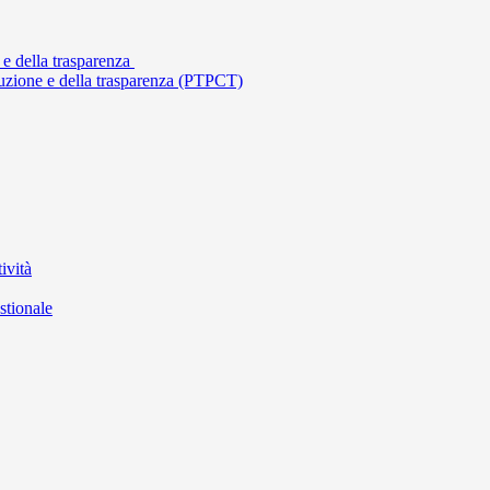
 e della trasparenza
ruzione e della trasparenza (PTPCT)
ività
stionale