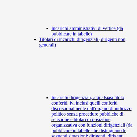
Incarichi amministrativi di vertice (da
pubblicare in tabelle)
Titolari di incarichi dirigenziali (dirigenti non
generali)
Incarichi dirigenziali, a qualsiasi titolo
conferiti, ivi inclusi quelli conferiti
discrezionalmente dall'organo di indirizzo
politico senza procedure pubbliche di
selezione e titolari di posizione
organizzativa con funzioni dirigenziali (da
pubblicare in tabelle che distinguano le
seguenti situazioni: dirigenti, dirigenti