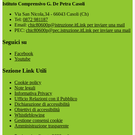
Istituto Comprensivo G. De Petra Casoli
Via San Nicola,34 - 66043 Casoli (Ch)
Tel:
0872 981187
Email:
chic80600p@istruzione.it
Link per inviare una mail
PEC:
chic80600p@pec.istruzione.it
Link per inviare una mail
Seguici su
Facebook
Youtube
Sezione Link Utili
Cookie policy
Note legali
Informativa Privacy
Ufficio Relazioni con il Pubblico
Dichiarazione di accessibilità
Obiettivi di accessibilità
Whistleblowing
Gestione consensi cookie
Amministrazione trasparente