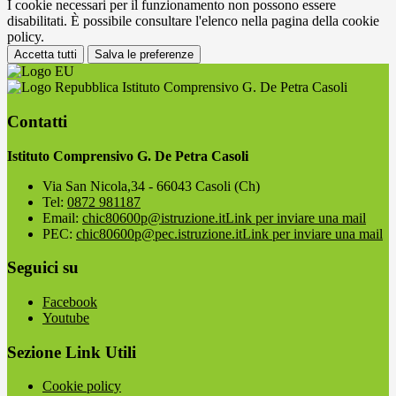
I cookie necessari per il funzionamento non possono essere
disabilitati. È possibile consultare l'elenco nella pagina della cookie
policy.
Accetta tutti
Salva le preferenze
Istituto Comprensivo G. De Petra Casoli
Contatti
Istituto Comprensivo G. De Petra Casoli
Via San Nicola,34 - 66043 Casoli (Ch)
Tel:
0872 981187
Email:
chic80600p@istruzione.it
Link per inviare una mail
PEC:
chic80600p@pec.istruzione.it
Link per inviare una mail
Seguici su
Facebook
Youtube
Sezione Link Utili
Cookie policy