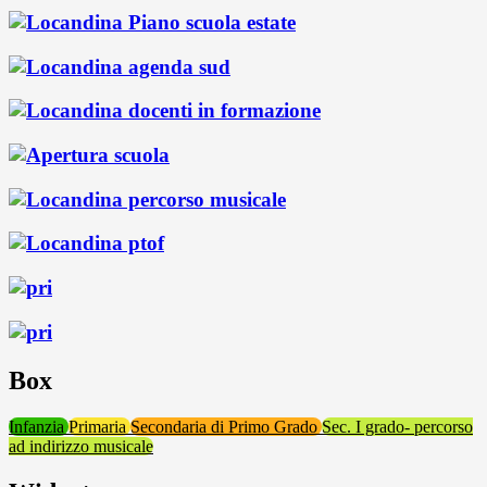
Box
Infanzia
Primaria
Secondaria di Primo Grado
Sec. I grado- percorso
ad indirizzo musicale