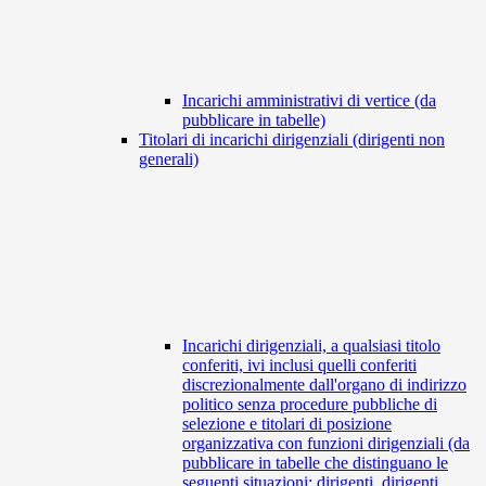
Incarichi amministrativi di vertice (da
pubblicare in tabelle)
Titolari di incarichi dirigenziali (dirigenti non
generali)
Incarichi dirigenziali, a qualsiasi titolo
conferiti, ivi inclusi quelli conferiti
discrezionalmente dall'organo di indirizzo
politico senza procedure pubbliche di
selezione e titolari di posizione
organizzativa con funzioni dirigenziali (da
pubblicare in tabelle che distinguano le
seguenti situazioni: dirigenti, dirigenti