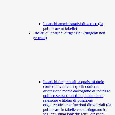
Incarichi amministrativi di vertice (da
pubblicare in tabelle)
Titolari di incarichi dirigenziali (dirigenti non
generali)
Incarichi dirigenziali, a qualsiasi titolo
conferiti, ivi inclusi quelli conferiti
discrezionalmente dall'organo di indirizzo
politico senza procedure pubbliche di
selezione e titolari di posizione
organizzativa con funzioni dirigenziali (da
pubblicare in tabelle che distinguano le
seguenti situazioni: dirigenti, dirigenti