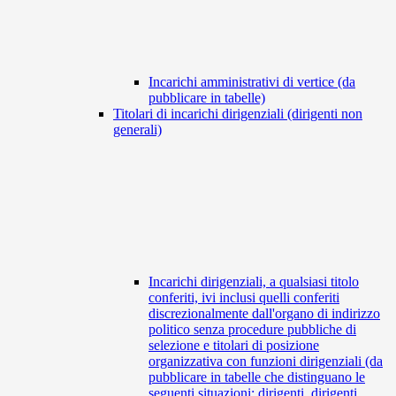
Incarichi amministrativi di vertice (da
pubblicare in tabelle)
Titolari di incarichi dirigenziali (dirigenti non
generali)
Incarichi dirigenziali, a qualsiasi titolo
conferiti, ivi inclusi quelli conferiti
discrezionalmente dall'organo di indirizzo
politico senza procedure pubbliche di
selezione e titolari di posizione
organizzativa con funzioni dirigenziali (da
pubblicare in tabelle che distinguano le
seguenti situazioni: dirigenti, dirigenti