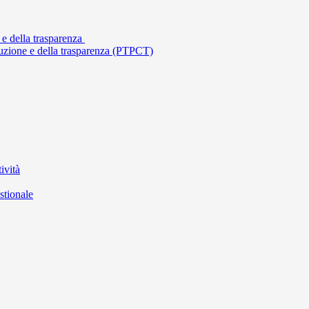
 e della trasparenza
ruzione e della trasparenza (PTPCT)
ività
stionale