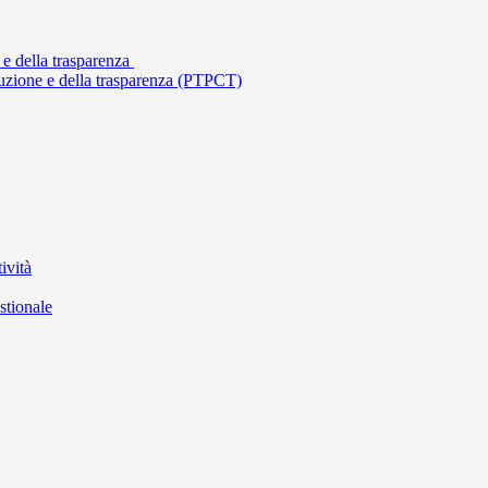
 e della trasparenza
ruzione e della trasparenza (PTPCT)
ività
stionale