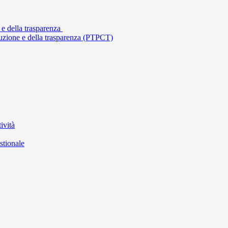
 e della trasparenza
ruzione e della trasparenza (PTPCT)
ività
stionale