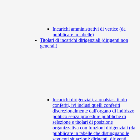
Incarichi amministrativi di vertice (da
pubblicare in tabelle)
Titolari di incarichi dirigenziali (dirigenti non
generali)
Incarichi dirigenziali, a qualsiasi titolo
conferiti, ivi inclusi quelli conferiti
discrezionalmente dall'organo di indirizzo
politico senza procedure pubbliche di
selezione e titolari di posizione
organizzativa con funzioni dirigenziali (da
pubblicare in tabelle che distinguano le
seguenti situazioni: dirigenti, dirigenti