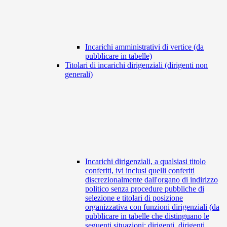
Incarichi amministrativi di vertice (da
pubblicare in tabelle)
Titolari di incarichi dirigenziali (dirigenti non
generali)
Incarichi dirigenziali, a qualsiasi titolo
conferiti, ivi inclusi quelli conferiti
discrezionalmente dall'organo di indirizzo
politico senza procedure pubbliche di
selezione e titolari di posizione
organizzativa con funzioni dirigenziali (da
pubblicare in tabelle che distinguano le
seguenti situazioni: dirigenti, dirigenti