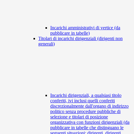
Incarichi amministrativi di vertice (da
pubblicare in tabelle)
Titolari di incarichi dirigenziali (dirigenti non
generali)
Incarichi dirigenziali, a qualsiasi titolo
conferiti, ivi inclusi quelli conferiti
discrezionalmente dall'organo di indirizzo
politico senza procedure pubbliche di
selezione e titolari di posizione
organizzativa con funzioni dirigenziali (da
pubblicare in tabelle che distinguano le
seguenti situazioni: dirigenti, dirigenti