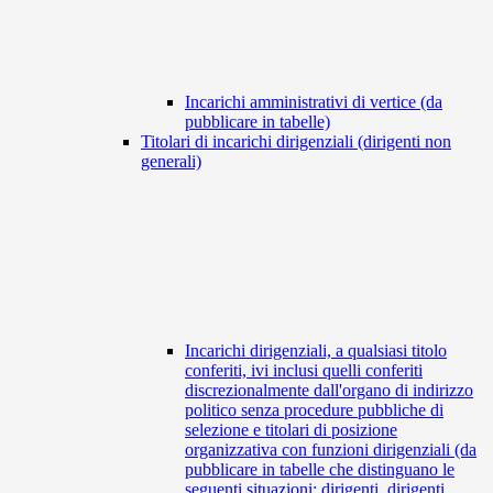
Incarichi amministrativi di vertice (da
pubblicare in tabelle)
Titolari di incarichi dirigenziali (dirigenti non
generali)
Incarichi dirigenziali, a qualsiasi titolo
conferiti, ivi inclusi quelli conferiti
discrezionalmente dall'organo di indirizzo
politico senza procedure pubbliche di
selezione e titolari di posizione
organizzativa con funzioni dirigenziali (da
pubblicare in tabelle che distinguano le
seguenti situazioni: dirigenti, dirigenti