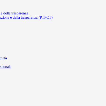
 e della trasparenza
ruzione e della trasparenza (PTPCT)
ività
stionale