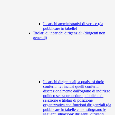
Incarichi amministrativi di vertice (da
pubblicare in tabelle)
Titolari di incarichi dirigenziali (dirigenti non
generali)
Incarichi dirigenziali, a qualsiasi titolo
conferiti, ivi inclusi quelli conferiti
discrezionalmente dall'organo di indirizzo
politico senza procedure pubbliche di
selezione e titolari di posizione
organizzativa con funzioni dirigenziali (da
pubblicare in tabelle che distinguano le
seguenti situazioni: dirigenti, dirigenti