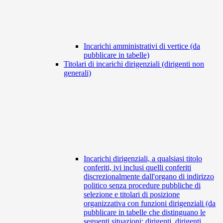
Incarichi amministrativi di vertice (da
pubblicare in tabelle)
Titolari di incarichi dirigenziali (dirigenti non
generali)
Incarichi dirigenziali, a qualsiasi titolo
conferiti, ivi inclusi quelli conferiti
discrezionalmente dall'organo di indirizzo
politico senza procedure pubbliche di
selezione e titolari di posizione
organizzativa con funzioni dirigenziali (da
pubblicare in tabelle che distinguano le
seguenti situazioni: dirigenti, dirigenti