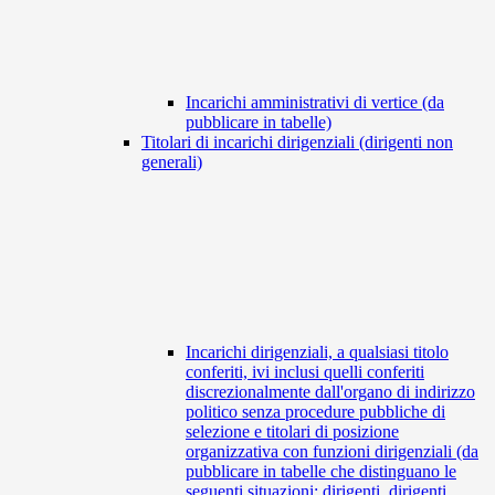
Incarichi amministrativi di vertice (da
pubblicare in tabelle)
Titolari di incarichi dirigenziali (dirigenti non
generali)
Incarichi dirigenziali, a qualsiasi titolo
conferiti, ivi inclusi quelli conferiti
discrezionalmente dall'organo di indirizzo
politico senza procedure pubbliche di
selezione e titolari di posizione
organizzativa con funzioni dirigenziali (da
pubblicare in tabelle che distinguano le
seguenti situazioni: dirigenti, dirigenti