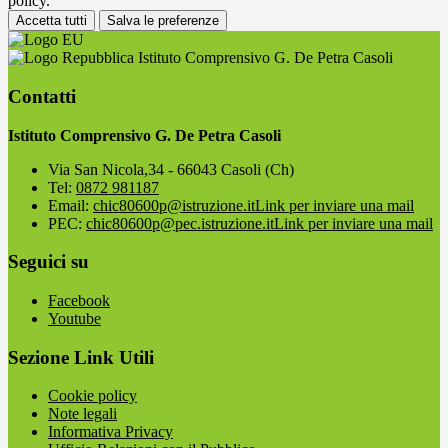
policy.
Accetta tutti
Salva le preferenze
Istituto Comprensivo G. De Petra Casoli
Contatti
Istituto Comprensivo G. De Petra Casoli
Via San Nicola,34 - 66043 Casoli (Ch)
Tel:
0872 981187
Email:
chic80600p@istruzione.it
Link per inviare una mail
PEC:
chic80600p@pec.istruzione.it
Link per inviare una mail
Seguici su
Facebook
Youtube
Sezione Link Utili
Cookie policy
Note legali
Informativa Privacy