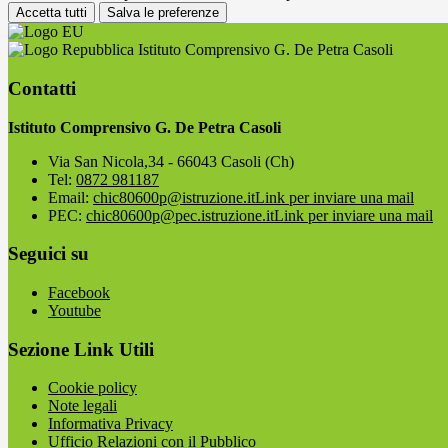
Accetta tutti
Salva le preferenze
Istituto Comprensivo G. De Petra Casoli
Contatti
Istituto Comprensivo G. De Petra Casoli
Via San Nicola,34 - 66043 Casoli (Ch)
Tel:
0872 981187
Email:
chic80600p@istruzione.it
Link per inviare una mail
PEC:
chic80600p@pec.istruzione.it
Link per inviare una mail
Seguici su
Facebook
Youtube
Sezione Link Utili
Cookie policy
Note legali
Informativa Privacy
Ufficio Relazioni con il Pubblico