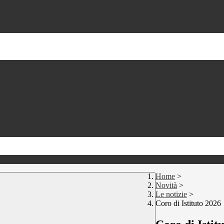
Home
>
Novità
>
Le notizie
>
Coro di Istituto 2026