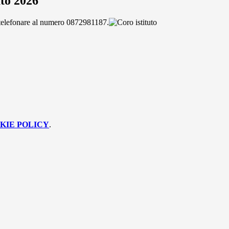
uto 2026
i telefonare al numero 0872981187.
KIE POLICY
.