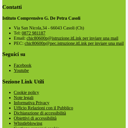
Contatti
Istituto Comprensivo G. De Petra Casoli
Via San Nicola,34 - 66043 Casoli (Ch)
Tel:
0872 981187
Email:
chic80600p@istruzione.it
Link per inviare una mail
PEC:
chic80600p@pec.istruzione.it
Link per inviare una mail
Seguici su
Facebook
Youtube
Sezione Link Utili
Cookie policy
Note legali
Informativa Privacy
Ufficio Relazioni con il Pubblico
Dichiarazione di accessibilità
Obiettivi di accessibilità
Whistleblowing