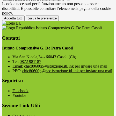
I cookie necessari per il funzionamento non possono essere
disabilitati. È possibile consultare l'elenco nella pagina della cookie
policy.
Accetta tutti
Salva le preferenze
Istituto Comprensivo G. De Petra Casoli
Contatti
Istituto Comprensivo G. De Petra Casoli
Via San Nicola,34 - 66043 Casoli (Ch)
Tel:
0872 981187
Email:
chic80600p@istruzione.it
Link per inviare una mail
PEC:
chic80600p@pec.istruzione.it
Link per inviare una mail
Seguici su
Facebook
Youtube
Sezione Link Utili
Cookie policy