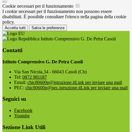
Cookie necessari per il funzionamento
I cookie necessari per il funzionamento non possono essere
disabilitati. È possibile consultare l'elenco nella pagina della cookie
policy.
Accetta tutti
Salva le preferenze
Istituto Comprensivo G. De Petra Casoli
Contatti
Istituto Comprensivo G. De Petra Casoli
Via San Nicola,34 - 66043 Casoli (Ch)
Tel:
0872 981187
Email:
chic80600p@istruzione.it
Link per inviare una mail
PEC:
chic80600p@pec.istruzione.it
Link per inviare una mail
Seguici su
Facebook
Youtube
Sezione Link Utili