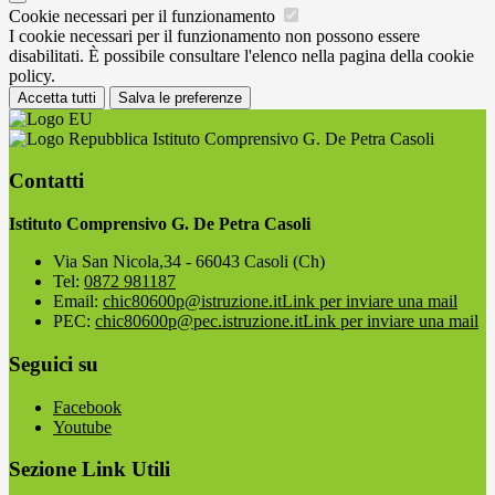
Cookie necessari per il funzionamento
I cookie necessari per il funzionamento non possono essere
disabilitati. È possibile consultare l'elenco nella pagina della cookie
policy.
Accetta tutti
Salva le preferenze
Istituto Comprensivo G. De Petra Casoli
Contatti
Istituto Comprensivo G. De Petra Casoli
Via San Nicola,34 - 66043 Casoli (Ch)
Tel:
0872 981187
Email:
chic80600p@istruzione.it
Link per inviare una mail
PEC:
chic80600p@pec.istruzione.it
Link per inviare una mail
Seguici su
Facebook
Youtube
Sezione Link Utili