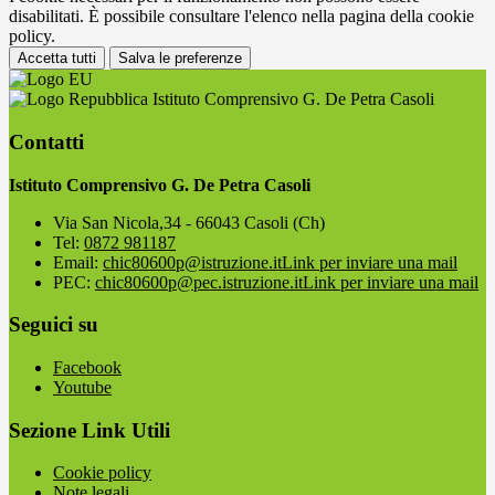
disabilitati. È possibile consultare l'elenco nella pagina della cookie
policy.
Accetta tutti
Salva le preferenze
Istituto Comprensivo G. De Petra Casoli
Contatti
Istituto Comprensivo G. De Petra Casoli
Via San Nicola,34 - 66043 Casoli (Ch)
Tel:
0872 981187
Email:
chic80600p@istruzione.it
Link per inviare una mail
PEC:
chic80600p@pec.istruzione.it
Link per inviare una mail
Seguici su
Facebook
Youtube
Sezione Link Utili
Cookie policy
Note legali