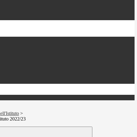
ll'Istituto
>
tituto 2022/23