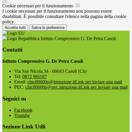
Cookie necessari per il funzionamento
I cookie necessari per il funzionamento non possono essere
disabilitati. È possibile consultare l'elenco nella pagina della cookie
policy.
Accetta tutti
Salva le preferenze
Istituto Comprensivo G. De Petra Casoli
Contatti
Istituto Comprensivo G. De Petra Casoli
Via San Nicola,34 - 66043 Casoli (Ch)
Tel:
0872 981187
Email:
chic80600p@istruzione.it
Link per inviare una mail
PEC:
chic80600p@pec.istruzione.it
Link per inviare una mail
Seguici su
Facebook
Youtube
Sezione Link Utili