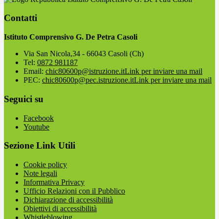
Contatti
Istituto Comprensivo G. De Petra Casoli
Via San Nicola,34 - 66043 Casoli (Ch)
Tel:
0872 981187
Email:
chic80600p@istruzione.it
Link per inviare una mail
PEC:
chic80600p@pec.istruzione.it
Link per inviare una mail
Seguici su
Facebook
Youtube
Sezione Link Utili
Cookie policy
Note legali
Informativa Privacy
Ufficio Relazioni con il Pubblico
Dichiarazione di accessibilità
Obiettivi di accessibilità
Whistleblowing