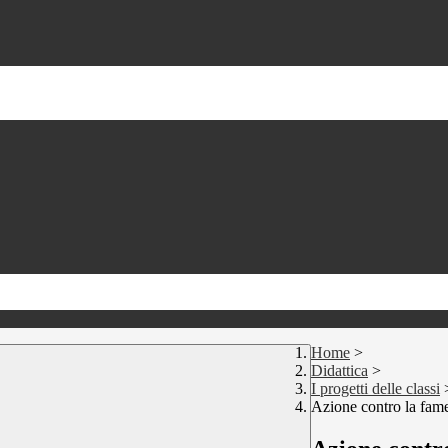
Home
>
Didattica
>
I progetti delle classi
Azione contro la fam