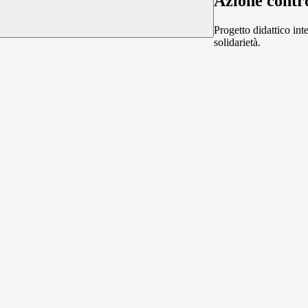
Azione contr
Progetto didattico int
solidarietà.