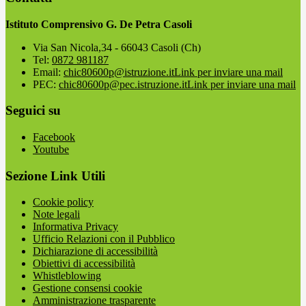
Istituto Comprensivo G. De Petra Casoli
Via San Nicola,34 - 66043 Casoli (Ch)
Tel:
0872 981187
Email:
chic80600p@istruzione.it
Link per inviare una mail
PEC:
chic80600p@pec.istruzione.it
Link per inviare una mail
Seguici su
Facebook
Youtube
Sezione Link Utili
Cookie policy
Note legali
Informativa Privacy
Ufficio Relazioni con il Pubblico
Dichiarazione di accessibilità
Obiettivi di accessibilità
Whistleblowing
Gestione consensi cookie
Amministrazione trasparente