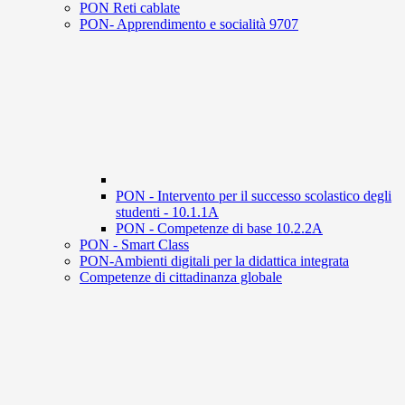
PON Reti cablate
PON- Apprendimento e socialità 9707
PON - Intervento per il successo scolastico degli
studenti - 10.1.1A
PON - Competenze di base 10.2.2A
PON - Smart Class
PON-Ambienti digitali per la didattica integrata
Competenze di cittadinanza globale