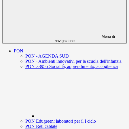
Menu di
navigazione
PON
PON - AGENDA SUD
PON - Ambienti innovativi per la scuola dell'infanzia
PON-33956-Socialità, apprendimento, accoglienza
PON Edugreen: laboratori per il I ciclo
PON Reti cablate