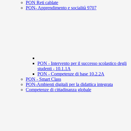
PON Reti cablate
PON- Apprendimento e socialità 9707
PON - Intervento per il successo scolastico degli
studenti - 10.1.1A
PON - Competenze di base 10.2.2A
PON - Smart Class
PON-Ambienti digitali per la didattica integrata
Competenze di cittadinanza globale