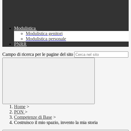
Modulistica
Modulistica genitori
Modulistica personale
PNRR
Campo di ricerca per le pagine del sito
Home
>
PON
>
Competenze di Base
>
Costruisco il mio spazio, invento la mia storia