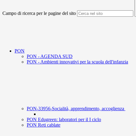
Campo di ricerca per le pagine del sito
PON
PON - AGENDA SUD
PON - Ambienti innovativi per la scuola dell'infanzia
PON-33956-Socialità, apprendimento, accoglienza
PON Edugreen: laboratori per il I ciclo
PON Reti cablate