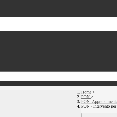
Home
>
PON
>
PON- Apprendimento 
PON - Intervento per i