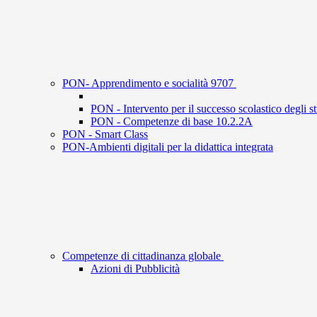
PON- Apprendimento e socialità 9707
PON - Intervento per il successo scolastico degli s
PON - Competenze di base 10.2.2A
PON - Smart Class
PON-Ambienti digitali per la didattica integrata
Competenze di cittadinanza globale
Azioni di Pubblicità